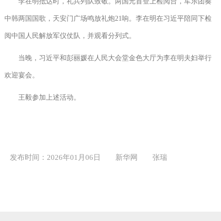
李在明抵达时，礼兵列队致敬。两国元首登上检阅台，军乐团奏
中韩两国国歌，天安门广场鸣放礼炮21响。李在明在习近平陪同下检
阅中国人民解放军仪仗队，并观看分列式。
当晚，习近平和彭丽媛在人民大会堂金色大厅为李在明夫妇举行
欢迎宴会。
王毅参加上述活动。
发布时间：2026年01月06日
新华网
张瑞