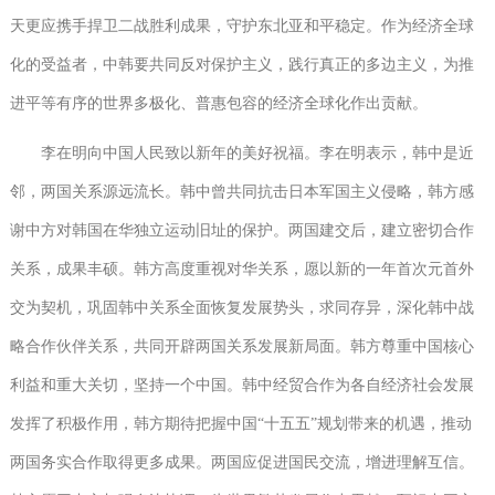
天更应携手捍卫二战胜利成果，守护东北亚和平稳定。作为经济全球
化的受益者，中韩要共同反对保护主义，践行真正的多边主义，为推
进平等有序的世界多极化、普惠包容的经济全球化作出贡献。
李在明向中国人民致以新年的美好祝福。李在明表示，韩中是近
邻，两国关系源远流长。韩中曾共同抗击日本军国主义侵略，韩方感
谢中方对韩国在华独立运动旧址的保护。两国建交后，建立密切合作
关系，成果丰硕。韩方高度重视对华关系，愿以新的一年首次元首外
交为契机，巩固韩中关系全面恢复发展势头，求同存异，深化韩中战
略合作伙伴关系，共同开辟两国关系发展新局面。韩方尊重中国核心
利益和重大关切，坚持一个中国。韩中经贸合作为各自经济社会发展
发挥了积极作用，韩方期待把握中国“十五五”规划带来的机遇，推动
两国务实合作取得更多成果。两国应促进国民交流，增进理解互信。