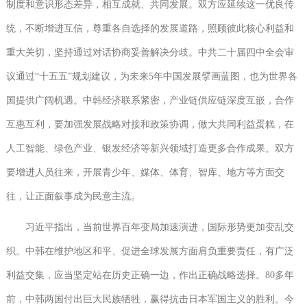
制度和意识形态差异，相互成就、共同发展。双方应延续这一优良传
统，不断增进互信，尊重各自选择的发展道路，照顾彼此核心利益和
重大关切，坚持通过对话协商妥善解决分歧。中共二十届四中全会审
议通过“十五五”规划建议，为未来5年中国发展擘画蓝图，也为世界各
国提供广阔机遇。中韩经济联系紧密，产业链供应链深度互嵌，合作
互惠互利，要加强发展战略对接和政策协调，做大共同利益蛋糕，在
人工智能、绿色产业、银发经济等新兴领域打造更多合作成果。双方
要增进人员往来，开展青少年、媒体、体育、智库、地方等方面交
往，让正面叙事成为民意主流。
习近平指出，当前世界百年变局加速演进，国际形势更加变乱交
织。中韩在维护地区和平、促进全球发展方面肩负重要责任，有广泛
利益交集，应当坚定站在历史正确一边，作出正确战略选择。80多年
前，中韩两国付出巨大民族牺牲，赢得抗击日本军国主义的胜利。今