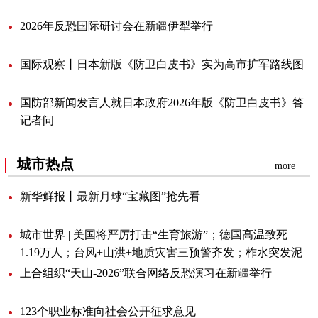
2026年反恐国际研讨会在新疆伊犁举行
国际观察丨日本新版《防卫白皮书》实为高市扩军路线图
国防部新闻发言人就日本政府2026年版《防卫白皮书》答
记者问
城市热点
more
新华鲜报丨最新月球“宝藏图”抢先看
城市世界|美国将严厉打击“生育旅游”；德国高温致死
1.19万人；台风+山洪+地质灾害三预警齐发；柞水突发泥
石流致1人死亡2人失联
上合组织“天山-2026”联合网络反恐演习在新疆举行
123个职业标准向社会公开征求意见