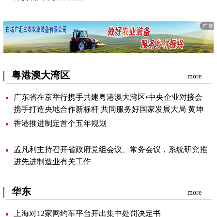
粤港澳大湾区
more
广东省在京举行携手共建粤港澳大湾区•中央企业对接会
携手打造央地合作新标杆共同服务好国家发展大局黄坤
明程福波讲话孟凡利主持
香港推进制定首个五年规划
孟凡利主持召开省政府党组会议、常务会议，系统研究推
进先进制造业有关工作
华东
more
上海对12家网约车平台开出集中处罚决定书