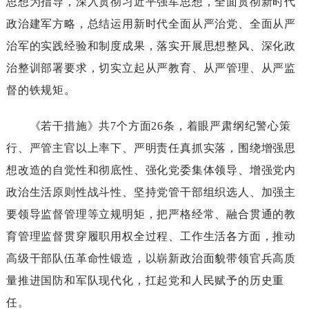
思想为指导，深入贯彻习近平强军思想，全面贯彻新时代
政治建军方略，总结运用新时代全面从严治党、全面从严
治军的实践经验和制度成果，落实开展思想整风、深化政
治整训部署要求，切实立起从严教育、从严管理、从严监
督的铁规矩。
《若干措施》共7个方面26条，着眼严肃纲纪警心策
行、严管主官以上率下、严明责任真抓实落，围绕增强思
想改造的自觉性和彻底性、强化党委集体领导、增强党内
政治生活原则性战斗性、坚持党管干部组织选人、加强主
要领导监督管理等立规明矩，把严格经常、融合贯通的教
育管理监督贯穿履职用权全过程、工作生活各方面，推动
高级干部队伍革命性锻造，以崭新政治面貌带领官兵高质
量推进国防和军队现代化，扛起党和人民赋予的历史重
任。