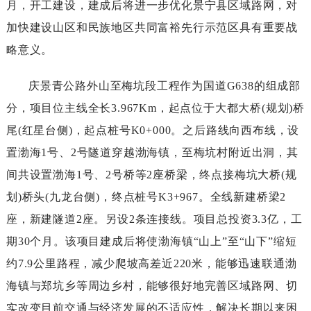
月，开工建设，建成后将进一步优化景宁县区域路网，对
加快建设山区和民族地区共同富裕先行示范区具有重要战
略意义。
庆景青公路外山至梅坑段工程作为国道G638的组成部
分，项目位主线全长3.967Km，起点位于大都大桥(规划)桥
尾(红星台侧)，起点桩号K0+000。之后路线向西布线，设
置渤海1号、2号隧道穿越渤海镇，至梅坑村附近出洞，其
间共设置渤海1号、2号桥等2座桥梁，终点接梅坑大桥(规
划)桥头(九龙台侧)，终点桩号K3+967。全线新建桥梁2
座，新建隧道2座。另设2条连接线。项目总投资3.3亿，工
期30个月。该项目建成后将使渤海镇“山上”至“山下”缩短
约7.9公里路程，减少爬坡高差近220米，能够迅速联通渤
海镇与郑坑乡等周边乡村，能够很好地完善区域路网、切
实改变目前交通与经济发展的不适应性，解决长期以来困