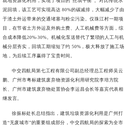
就地资源化利用，实现了项目的“挖填平衡”。对比传统水
泥回填，该工艺可实现高达80%的碳减排，大幅减少了由
于渣土外运带来的交通堵塞与粉尘污染。仅珠江村一期项
目，在节省土方外运及外购土费、人工机械费等方面，综
合成本降低20%-30%。机械化泵送替代了繁琐的人工与机
械分层夯实，回填工期缩短了约50%，极大释放了施工场
地，为后续工序赢得了宝贵时间。
中交四航局第七工程有限公司副总经理总工程师吴云
鹏、广州市粤标建筑废弃物资源化利用研究院李培方院
长、广州市建筑废弃物处置协会李运昌会长等嘉宾代表相
继发言。
徐振标处长总结指出，建筑垃圾资源化利用是广州打
造“无废城市”的重要组成部分，中交四航局的探索为全市