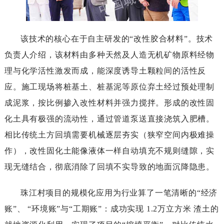
该技术的核心在于自主研发的“改性胶合材料”。技术
负责人介绍，该材料由多种天然及人造无机矿物原料经物
理与化学活性激发而成，能深度诱导土颗粒间的活性反
应。施工现场将桩基土、桩基泥等原位弃土经过预处理制
成泥浆，按比例掺入改性材料并强力搅拌。形成的改性固
化土具有极强的流动性，通过管道泵送直接浇筑入肥槽。
相比传统土方回填需要机械逐层夯实（狭窄空间内极难操
作），改性固化土能像液体一样自动填充不规则缝隙，实
现无缝结合，彻底消除了回填不实导致的地面沉降隐患。
珠江村项目的规模化应用为行业算了一笔清晰的“经济
账”、“环境账”与“工期账”：成功实现1.2万立方米渣土的