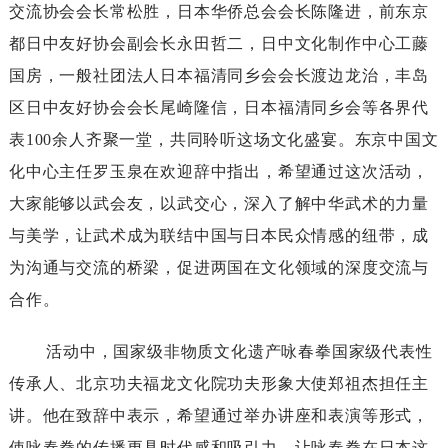
交流协会会长常松胜，日本华侨总会会长陈隆进，前东京
都日中友好协会副会长永田哲二，日中文化制作中心工藤
国房，一般社团法人日本福清同乡会会长渡边龙治，
丰岛
区日中友好协会会长尾崎隆信，日本福清同乡会等各界代
表
100
余人齐聚一堂，共同聆听这场文化盛宴。东京中国文
化中心主任罗玉泉在欢迎辞中指出，希望通过这次活动，
大家能够以武会友，以武交心，深入了解中华武术的力量
与美学，让武术成为联结中国与日本民众情感的纽带，成
为沟通与交流的桥梁，促进两国在文化领域的深度交流与
合作。
活动中，国家级非物质文化遗产咏春拳国家级代表性
传承人、北京功夫福龙文化院功夫形象大使郑祖杰担任主
讲。他在致辞中表示，希望通过举办讲座和表演等形式，
使咏春拳的传播更具时代感和吸引力，让咏春拳在日本这