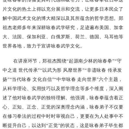
片文化的热土上得以充分展示和交流，让更多日本民众了
解中国武术文化的博大精深以及其所蕴含的哲学思想。郑
祖杰老师多年来深耕咏春武学研究，足迹遍布美国、加拿
大、法国、保加利亚、白俄罗斯、荷兰、德国、马耳他等
世界各地，致力于宣讲咏春武学文化。
在讲座环节，郑祖杰围绕
“起源南少林的咏春拳”“守
中之道世代传承”“以武为形风靡世界”“非遗咏春传承发
扬”“当代咏春文化自信”“中华咏春走向世界”六个主题，
从科学理论、实用技巧以及哲学理念等多个维度，深入阐
述了他对咏春武学的独特理解。他强调，咏春拳蕴含着正
心、正知、正念、正觉的深奥理念内涵，咏春弟子不仅要
在修习拳法的过程中时时审视自己，更要在为人处事中不
断提升自己，以达到“正觉”的状态，这是咏春弟子毕生都