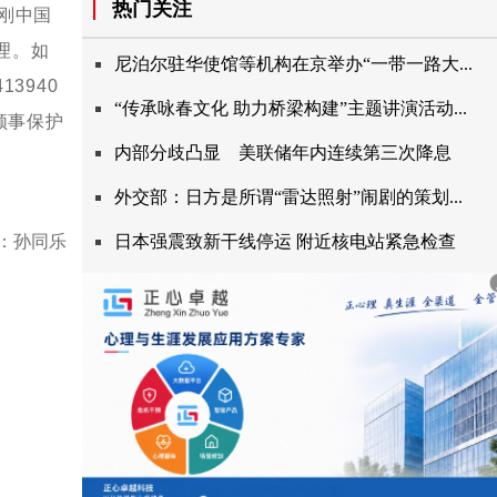
热门关注
刚中国
理。如
尼泊尔驻华使馆等机构在京举办“一带一路大...
3940
“传承咏春文化助力桥梁构建”主题讲演活动...
领事保护
内部分歧凸显美联储年内连续第三次降息
外交部：日方是所谓“雷达照射”闹剧的策划...
：孙同乐
日本强震致新干线停运附近核电站紧急检查