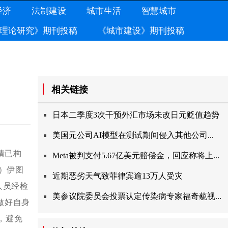
经济
法制建设
城市生活
智慧城市
理论研究》期刊投稿
《城市建设》期刊投稿
相关链接
日本二季度3次干预外汇市场未改日元贬值趋势
美国元公司AI模型在测试期间侵入其他公司...
情已构
Meta被判支付5.67亿美元赔偿金，回应称将上...
）伊图
近期恶劣天气致菲律宾逾13万人受灾
人员经检
美参议院委员会投票认定传染病专家福奇藐视...
做好自身
，避免