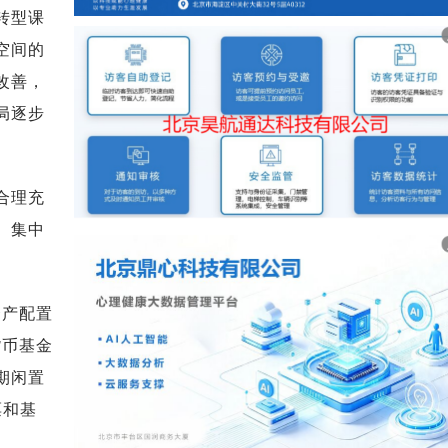
转型课
空间的
改善，
局逐步
合理充
、集中
资产配置
货币基金
期闲置
票和基