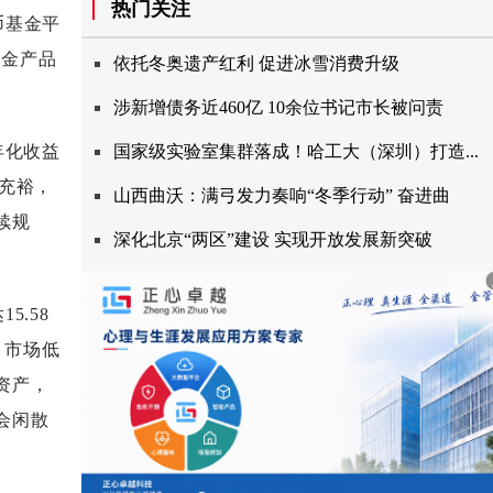
热门关注
币基金平
基金产品
依托冬奥遗产红利促进冰雪消费升级
涉新增债务近460亿10余位书记市长被问责
年化收益
国家级实验室集群落成！哈工大（深圳）打造...
理充裕，
山西曲沃：满弓发力奏响“冬季行动”奋进曲
续规
深化北京“两区”建设实现开放发展新突破
.58
，市场低
资产，
会闲散