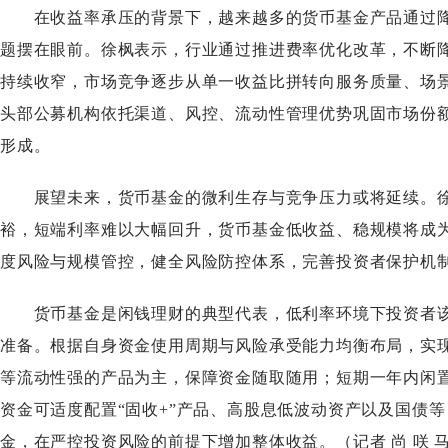
在收益率承压的背景下，越来越多的货币基金产品通过降
题摆在眼前。徐枫表示，行业通过推进费率优化改革，不断
持续收窄，市场竞争逐步从单一收益比拼转向服务质量、场
头部公募机构依托渠道、风控、流动性管理优势巩固市场份
形成。
展望未来，货币基金的微利生存与竞争压力或将延续。徐
裕，短端利率难以大幅回升，货币基金低收益、稳规模将成
度风险与规模管控，健全风险防控体系，完善投资者保护机
货币基金是闲钱理财的典型代表，低利率环境下投资者该
准备。根据自身资金使用周期与风险承受能力均衡布局，实
等流动性强的产品为主，保障资金随取随用；短期一年内闲
资金可适度配置“固收+”产品、高股息低波动资产以及国债
金，在严控投资风险的前提下增加整体收益。（记者尚咲